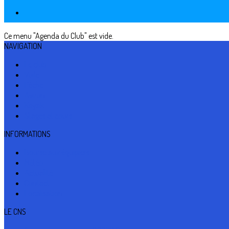
Ce menu "Agenda du Club" est vide.
NAVIGATION
Le club
Voile
Pêche
Aviron
Kayak
Stages et cours
INFORMATIONS
Bourse aux équipiers
Météo
Actualité
Contact
Localisation
LE CNS