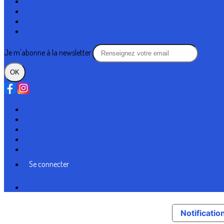
Square Eugène Tassy, 83320 Carqueiranne
04 94 58 76 08
Latittude : 43°5'15.0" N
Longitude : 6°4'46.5" E
Je m'abonne à la newsletter
OK
Plan du site
Licences
Mentions légales
CGUV
Paramétrer vos cookies
Se connecter
Propulsé par AssoConnect, le logiciel des associations Sportives
Notification