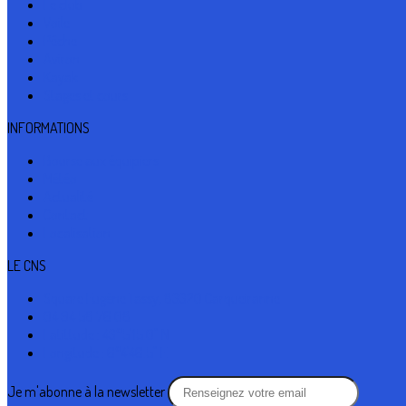
Le club
Voile
Pêche
Aviron
Kayak
Stages et cours
INFORMATIONS
Bourse aux équipiers
Météo
Actualité
Contact
Localisation
LE CNS
Square Eugène Tassy, 83320 Carqueiranne
04 94 58 76 08
Latittude : 43°5'15.0" N
Longitude : 6°4'46.5" E
Je m'abonne à la newsletter